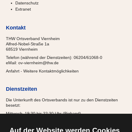
Datenschutz
Extranet
Kontakt
THW Ortsverband Viernheim
Alfred-Nobel-Straße 1a
68519 Viernheim
Telefon (während der Dienstzeiten): 06204/61068-0
eMail:
ov-viernheim@thw.de
Anfahrt
-
Weitere Kontaktmöglichkeiten
Dienstzeiten
Die Unterkunft des Ortsverbands ist nur zu den Dienstzeiten
besetzt:
Mittwoch, 19:30 bis 22:30 Uhr (Bigband)
Donnerstag, 18:00 bis 21:15 Uhr (Jugendgruppe)
Freitag, 19:30 bis 22:00 Uhr (Einsatzabteilung)
Auf der Website werden Cookies