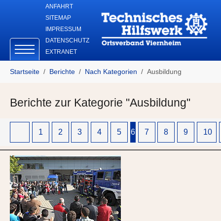
Skip to main navigation
Zum Hauptinhalt springen
Skip to page footer
ANFAHRT
SITEMAP
IMPRESSUM
DATENSCHUTZ
EXTRANET
Sie sind hier:
Startseite
Berichte
Nach Kategorien
Ausbildung
Berichte zur Kategorie "Ausbildung"
1
2
3
4
5
6
7
8
9
10