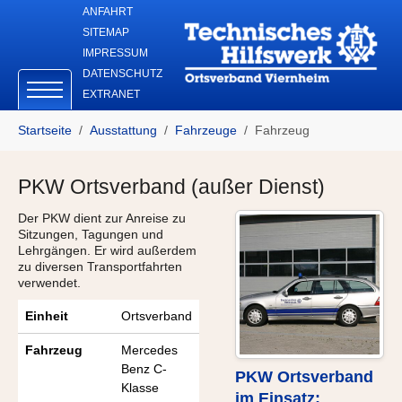
Skip to main navigation
Zum Hauptinhalt springen
Skip to page footer
ANFAHRT
SITEMAP
IMPRESSUM
DATENSCHUTZ
EXTRANET
Sie sind hier:
Startseite
Ausstattung
Fahrzeuge
Fahrzeug
PKW Ortsverband (außer Dienst)
Der PKW dient zur Anreise zu
Sitzungen, Tagungen und
Lehrgängen. Er wird außerdem
zu diversen Transportfahrten
verwendet.
Einheit
Ortsverband
Fahrzeug
Mercedes
Benz C-
PKW Ortsverband
Klasse
im Einsatz: