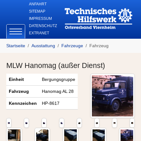
Skip to main navigation
Zum Hauptinhalt springen
Skip to page footer
ANFAHRT
SITEMAP
IMPRESSUM
DATENSCHUTZ
EXTRANET
Sie sind hier:
Startseite
Ausstattung
Fahrzeuge
Fahrzeug
MLW Hanomag (außer Dienst)
Einheit
Bergungsgruppe
Fahrzeug
Hanomag AL 28
Kennzeichen
HP-8617