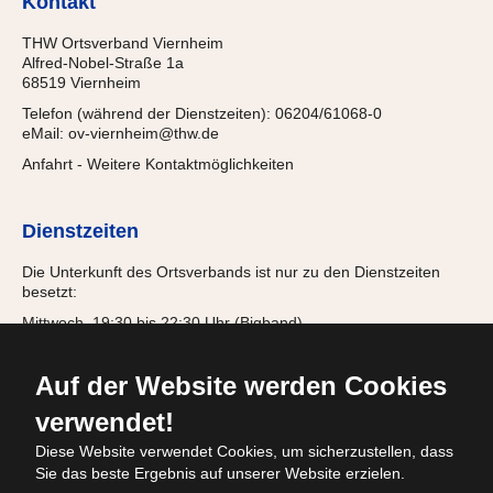
Kontakt
THW Ortsverband Viernheim
Alfred-Nobel-Straße 1a
68519 Viernheim
Telefon (während der Dienstzeiten): 06204/61068-0
eMail:
ov-viernheim@thw.de
Anfahrt
-
Weitere Kontaktmöglichkeiten
Dienstzeiten
Die Unterkunft des Ortsverbands ist nur zu den Dienstzeiten
besetzt:
Mittwoch, 19:30 bis 22:30 Uhr (Bigband)
Donnerstag, 18:00 bis 21:15 Uhr (Jugendgruppe)
Freitag, 19:30 bis 22:00 Uhr (Einsatzabteilung)
Auf der Website werden Cookies
verwendet!
Diese Website verwendet Cookies, um sicherzustellen, dass
© 2026
Sie das beste Ergebnis auf unserer Website erzielen.
Bundesanstalt Technisches Hilfswerk
OV
Viernheim