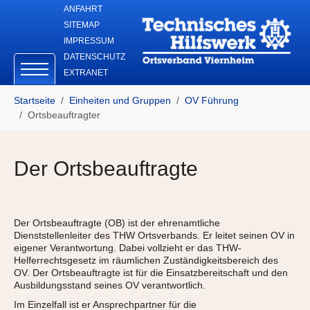
Skip to main navigation
Zum Hauptinhalt springen
Skip to page footer
ANFAHRT
SITEMAP
IMPRESSUM
DATENSCHUTZ
EXTRANET
Sie sind hier:
Startseite
Einheiten und Gruppen
OV Führung
Ortsbeauftragter
Der Ortsbeauftragte
Der Ortsbeauftragte (OB) ist der ehrenamtliche
Dienststellenleiter des THW Ortsverbands. Er leitet seinen OV in
eigener Verantwortung. Dabei vollzieht er das THW-
Helferrechtsgesetz im räumlichen Zuständigkeitsbereich des
OV. Der Ortsbeauftragte ist für die Einsatzbereitschaft und den
Ausbildungsstand seines OV verantwortlich.
Im Einzelfall ist er Ansprechpartner für die