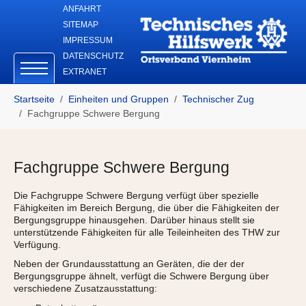
Skip to main navigation
Zum Hauptinhalt springen
Skip to page footer
ANFAHRT
SITEMAP
IMPRESSUM
DATENSCHUTZ
EXTRANET
Sie sind hier:
Startseite
Einheiten und Gruppen
Technischer Zug
Fachgruppe Schwere Bergung
Fachgruppe Schwere Bergung
Die Fachgruppe Schwere Bergung verfügt über spezielle
Fähigkeiten im Bereich Bergung, die über die Fähigkeiten der
Bergungsgruppe hinausgehen. Darüber hinaus stellt sie
unterstützende Fähigkeiten für alle Teileinheiten des THW zur
Verfügung.
Neben der Grundausstattung an Geräten, die der der
Bergungsgruppe ähnelt, verfügt die Schwere Bergung über
verschiedene Zusatzausstattung: