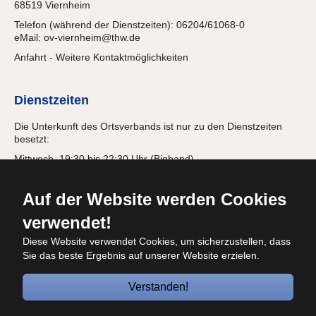
68519 Viernheim
Telefon (während der Dienstzeiten): 06204/61068-0
eMail:
ov-viernheim@thw.de
Anfahrt
-
Weitere Kontaktmöglichkeiten
Dienstzeiten
Die Unterkunft des Ortsverbands ist nur zu den Dienstzeiten
besetzt:
Mittwoch, 19:30 bis 22:30 Uhr (Bigband)
Donnerstag, 18:00 bis 21:15 Uhr (Jugendgruppe)
Freitag, 19:30 bis 22:00 Uhr (Einsatzabteilung)
Auf der Website werden Cookies
verwendet!
Diese Website verwendet Cookies, um sicherzustellen, dass
© 2026
Sie das beste Ergebnis auf unserer Website erzielen.
Bundesanstalt Technisches Hilfswerk
OV
Viernheim
Verstanden!
RSS
Instagram
Facebook