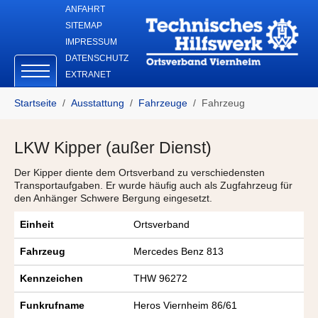
Skip to main navigation
Zum Hauptinhalt springen
Skip to page footer
ANFAHRT
SITEMAP
IMPRESSUM
DATENSCHUTZ
EXTRANET
Sie sind hier:
Startseite
Ausstattung
Fahrzeuge
Fahrzeug
LKW Kipper (außer Dienst)
Der Kipper diente dem Ortsverband zu verschiedensten
Transportaufgaben. Er wurde häufig auch als Zugfahrzeug für
den Anhänger Schwere Bergung eingesetzt.
Einheit
Ortsverband
Fahrzeug
Mercedes Benz 813
Kennzeichen
THW 96272
Funkrufname
Heros Viernheim 86/61