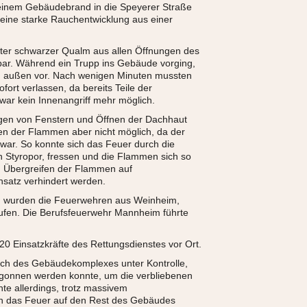
einem Gebäudebrand in die Speyerer Straße
e eine starke Rauchentwicklung aus einer
chter schwarzer Qualm aus allen Öffnungen des
bar. Während ein Trupp ins Gebäude vorging,
on außen vor. Nach wenigen Minuten mussten
ort verlassen, da bereits Teile der
war kein Innenangriff mehr möglich.
gen von Fenstern und Öffnen der Dachhaut
en der Flammen aber nicht möglich, da der
war. So konnte sich das Feuer durch die
 Styropor, fressen und die Flammen sich so
n Übergreifen der Flammen auf
satz verhindert werden.
im wurden die Feuerwehren aus Weinheim,
ufen. Die Berufsfeuerwehr Mannheim führte
0 Einsatzkräfte des Rettungsdienstes vor Ort.
ich des Gebäudekomplexes unter Kontrolle,
gonnen werden konnte, um die verbliebenen
nte allerdings, trotz massivem
ich das Feuer auf den Rest des Gebäudes