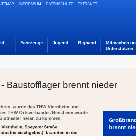
SITEMAP
IMPRESSUM
DATENSCHUTZ
EXTRANET
nd
Fahrzeuge
Jugend
Bigband
Mitmachen un
Unterstützen
- Baustofflager brennt nieder
ehren, wurde das THW Viernheim und
rs des THW Ortsverbandes Bensheim wurde
 Glutnester heran zu kommen.
Großbrand 
n Viernheim, Speyerer Straße
brennt nie
Industriemischgebiet), brannten in der