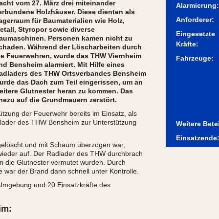
acht vom 27. März drei miteinander
Alarmierung:
erbundene Holzhäuser. Diese dienten als
Anforderer:
agerraum für Baumaterialien wie Holz,
etall, Styropor sowie diverse
Eingesetzte
aumaschinen. Personen kamen nicht zu
Kräfte:
chaden. Während der Löscharbeiten durch
ie Feuerwehren, wurde das THW Viernheim
Fahrzeuge:
nd Bensheim alarmiert. Mit Hilfe eines
adladers des THW Ortsverbandes Bensheim
urde das Dach zum Teil eingerissen, um an
eitere Glutnester heran zu kommen. Das
hezu auf die Grundmauern zerstört.
tzung der Feuerwehr bereits im Einsatz, als
adlader des THW Bensheim zur Unterstützung
Weitere Betei
Einsatzende
elöscht und mit Schaum überzogen war,
wieder auf. Der Radlader des THW durchbrach
 die Glutnester vermutet wurden. Durch
war der Brand dann schnell unter Kontrolle.
Umgebung und 20 Einsatzkräfte des
im: