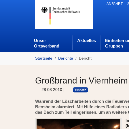
Skip to main navigation
Zum Hauptinhalt springen
Skip to page footer
ANFAHRT
Unser
Aktuelles
Einheiten u
Ortsverband
Gruppen
Sie sind hier:
Startseite
Berichte
Bericht
Großbrand in Viernheim 
28.03.2010
|
Einsatz
Während der Löscharbeiten durch die Feuerw
Bensheim alarmiert. Mit Hilfe eines Radlade
das Dach zum Teil eingerissen, um an weitere
I
(