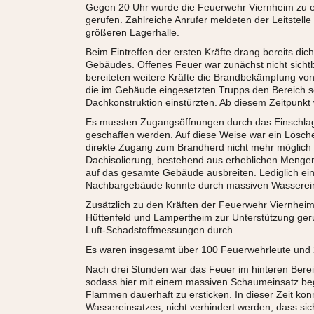
Gegen 20 Uhr wurde die Feuerwehr Viernheim zu 
gerufen. Zahlreiche Anrufer meldeten der Leitstell
größeren Lagerhalle.
Beim Eintreffen der ersten Kräfte drang bereits di
Gebäudes. Offenes Feuer war zunächst nicht sicht
bereiteten weitere Kräfte die Brandbekämpfung v
die im Gebäude eingesetzten Trupps den Bereich sof
Dachkonstruktion einstürzten. Ab diesem Zeitpunkt 
Es mussten Zugangsöffnungen durch das Einschla
geschaffen werden. Auf diese Weise war ein Lösch
direkte Zugang zum Brandherd nicht mehr möglich 
Dachisolierung, bestehend aus erheblichen Mengen
auf das gesamte Gebäude ausbreiten. Lediglich ei
Nachbargebäude konnte durch massiven Wasserein
Zusätzlich zu den Kräften der Feuerwehr Viernhe
Hüttenfeld und Lampertheim zur Unterstützung ger
Luft-Schadstoffmessungen durch.
Es waren insgesamt über 100 Feuerwehrleute und 2
Nach drei Stunden war das Feuer im hinteren Bere
sodass hier mit einem massiven Schaumeinsatz be
Flammen dauerhaft zu ersticken. In dieser Zeit kon
Wassereinsatzes, nicht verhindert werden, dass s