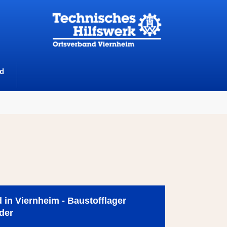
d
in Viernheim - Baustofflager
der