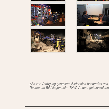
Alle zur Verfügung gestellten Bilder sind honorarfrei und
Rechte am Bild liegen beim THW. Anders gekennzeichnete