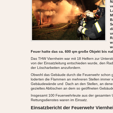
N
v
L
M
B
S
d
u
R
w
w
Feuer hatte das ca. 600 qm große Objekt bis na
Das THW Viernheim war mit 18 Helfern zur Unterstü
von der Einsatzleitung entschieden wurde, den R
der Löscharbeiten anzufordern.
Obwohl das Gebäude durch die Feuerwehr schon g
loderten die Flammen an mehreren Stellen immer 
Gebäudewände und Dach an den Stellen, an denen
gezieltes Ablöschen an dem so geöffneten Gebäude 
Insgesamt 100 Feuerwehrleute aus der gesamten 
Rettungsdienstes waren im Einsatz.
Einsatzbericht der Feuerwehr Viernhe