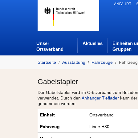
Skip to main navigation
Zum Hauptinhalt springen
Skip to page footer
ANFAHRT
Unser
Aktuelles
Einheiten u
Ortsverband
Gruppen
Sie sind hier:
Startseite
Ausstattung
Fahrzeuge
Fahrzeug
Gabelstapler
Der Gabelstapler wird im Ortsverband zum Belade
verwendet. Durch den
Anhänger Tieflader
kann der 
genommen werden.
Einheit
Ortsverband
Fahrzeug
Linde H30