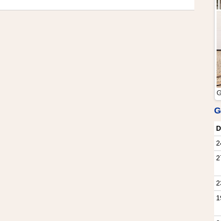
G
G
D
2
2
2
1