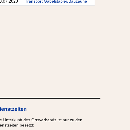
0.07.2020
Transport Gabelstapler/Bauzäune
ienstzeiten
e Unterkunft des Ortsverbands ist nur zu den
enstzeiten besetzt: