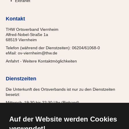
Extranet
Kontakt
THW Ortsverband Viernheim
Alfred-Nobel-Straße 1a
68519 Viernheim
Telefon (während der Dienstzeiten): 06204/61068-0
eMail:
ov-viernheim@thw.de
Anfahrt
-
Weitere Kontaktmöglichkeiten
Dienstzeiten
Die Unterkunft des Ortsverbands ist nur zu den Dienstzeiten
besetzt:
Mittwoch, 19:30 bis 22:30 Uhr (Bigband)
Donnerstag, 18:00 bis 21:15 Uhr (Jugendgruppe)
Freitag, 19:30 bis 22:00 Uhr (Einsatzabteilung)
Auf der Website werden Cookies
verwendet!