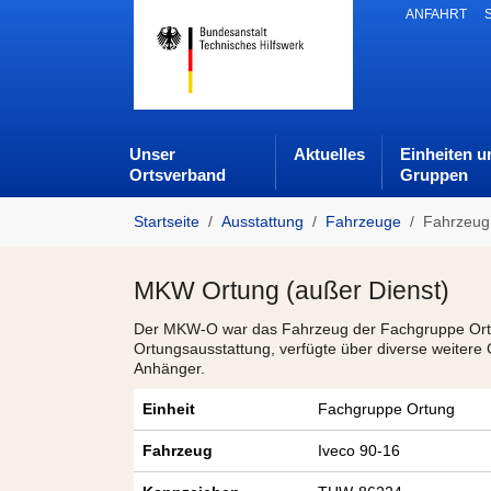
Skip to main navigation
Zum Hauptinhalt springen
Skip to page footer
ANFAHRT
Unser
Aktuelles
Einheiten u
Ortsverband
Gruppen
Sie sind hier:
Startseite
Ausstattung
Fahrzeuge
Fahrzeug
MKW Ortung (außer Dienst)
Der MKW-O war das Fahrzeug der Fachgruppe Ortun
Ortungsausstattung, verfügte über diverse weitere
Anhänger.
Einheit
Fachgruppe Ortung
Fahrzeug
Iveco 90-16