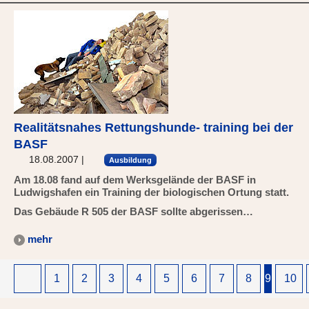
Realitätsnahes Rettungshunde- training bei der
BASF
18.08.2007
|
Ausbildung
Am 18.08 fand auf dem Werksgelände der BASF in
Ludwigshafen ein Training der biologischen Ortung statt.
Das Gebäude R 505 der BASF sollte abgerissen…
mehr
1
2
3
4
5
6
7
8
9
10