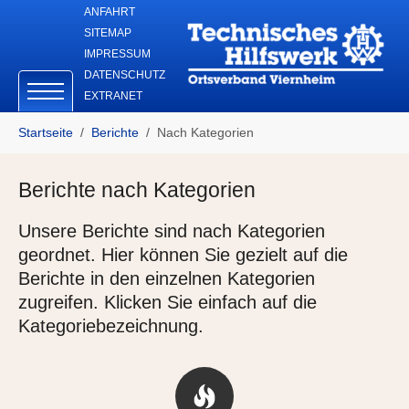
Skip to main navigation
Zum Hauptinhalt springen
Skip to page footer
ANFAHRT
SITEMAP
IMPRESSUM
DATENSCHUTZ
EXTRANET
Sie sind hier:
Startseite
Berichte
Nach Kategorien
Berichte nach Kategorien
Unsere Berichte sind nach Kategorien
geordnet. Hier können Sie gezielt auf die
Berichte in den einzelnen Kategorien
zugreifen. Klicken Sie einfach auf die
Kategoriebezeichnung.