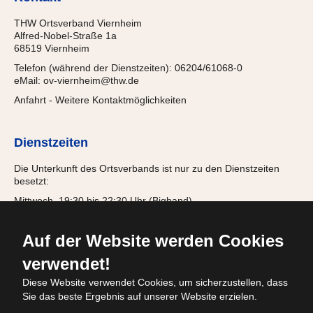
THW Ortsverband Viernheim
Alfred-Nobel-Straße 1a
68519 Viernheim
Telefon (während der Dienstzeiten): 06204/61068-0
eMail:
ov-viernheim@thw.de
Anfahrt
-
Weitere Kontaktmöglichkeiten
Dienstzeiten
Die Unterkunft des Ortsverbands ist nur zu den Dienstzeiten
besetzt:
Mittwoch, 19:30 bis 22:30 Uhr (Bigband)
Donnerstag, 18:00 bis 21:15 Uhr (Jugendgruppe)
Freitag, 19:30 bis 22:00 Uhr (Einsatzabteilung)
Auf der Website werden Cookies
verwendet!
Diese Website verwendet Cookies, um sicherzustellen, dass
© 2026
Sie das beste Ergebnis auf unserer Website erzielen.
Bundesanstalt Technisches Hilfswerk
OV
Viernheim