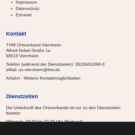
Impressum
Datenschutz
Extranet
Kontakt
THW Ortsverband Viernheim
Alfred-Nobel-Straße 1a
68519 Viernheim
Telefon (während der Dienstzeiten): 06204/61068-0
eMail:
ov-viernheim@thw.de
Anfahrt
-
Weitere Kontaktmöglichkeiten
Dienstzeiten
Die Unterkunft des Ortsverbands ist nur zu den Dienstzeiten
besetzt:
Mittwoch, 19:30 bis 22:30 Uhr (Bigband)
Donnerstag, 18:00 bis 21:15 Uhr (Jugendgruppe)
Freitag, 19:30 bis 22:00 Uhr (Einsatzabteilung)