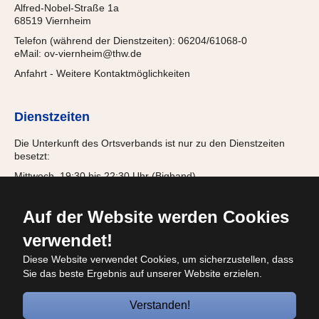
Alfred-Nobel-Straße 1a
68519 Viernheim
Telefon (während der Dienstzeiten): 06204/61068-0
eMail:
ov-viernheim@thw.de
Anfahrt
-
Weitere Kontaktmöglichkeiten
Dienstzeiten
Die Unterkunft des Ortsverbands ist nur zu den Dienstzeiten
besetzt:
Mittwoch, 19:30 bis 22:30 Uhr (Bigband)
Donnerstag, 18:00 bis 21:15 Uhr (Jugendgruppe)
Freitag, 19:30 bis 22:00 Uhr (Einsatzabteilung)
Auf der Website werden Cookies
verwendet!
Diese Website verwendet Cookies, um sicherzustellen, dass
© 2026
Sie das beste Ergebnis auf unserer Website erzielen.
Bundesanstalt Technisches Hilfswerk
OV
Viernheim
Verstanden!