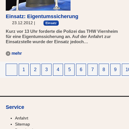
Einsatz: Eigentumssicherung
23.12.2012
|
Einsatz
Kurz vor 13 Uhr forderte die Polizei das THW Viernheim
für eine Eigentumssicherung an. Auf der Anfahrt zur
Einsatzstelle wurde der Einsatz jedoch…
mehr
1
2
3
4
5
6
7
8
9
1
Service
Anfahrt
Sitemap