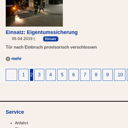
Einsatz: Eigentumssicherung
05.04.2019
|
Einsatz
Tür nach Einbruch provisorisch verschlossen
mehr
1
2
3
4
5
6
7
8
9
10
Service
Anfahrt