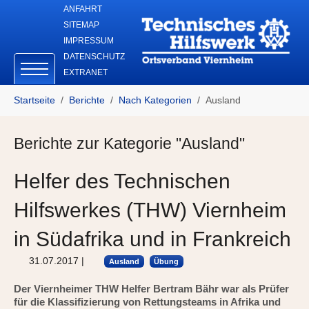
Skip to main navigation
Zum Hauptinhalt springen
Skip to page footer
ANFAHRT
SITEMAP
IMPRESSUM
DATENSCHUTZ
EXTRANET
Sie sind hier:
Startseite
Berichte
Nach Kategorien
Ausland
Berichte zur Kategorie "Ausland"
Helfer des Technischen
Hilfswerkes (THW) Viernheim
in Südafrika und in Frankreich
31.07.2017
|
Ausland
Übung
Der Viernheimer THW Helfer Bertram Bähr war als Prüfer
für die Klassifizierung von Rettungsteams in Afrika und