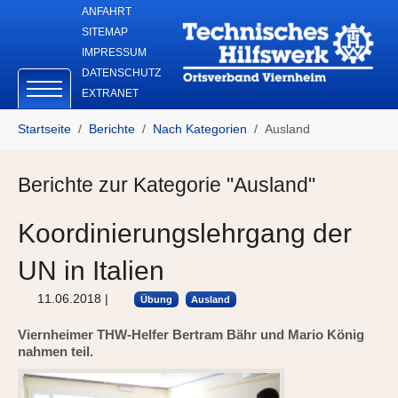
Skip to main navigation
Zum Hauptinhalt springen
Skip to page footer
ANFAHRT
SITEMAP
IMPRESSUM
DATENSCHUTZ
EXTRANET
Sie sind hier:
Startseite
Berichte
Nach Kategorien
Ausland
Berichte zur Kategorie "Ausland"
Koordinierungslehrgang der
UN in Italien
11.06.2018
|
Übung
Ausland
Viernheimer THW-Helfer Bertram Bähr und Mario König
nahmen teil.