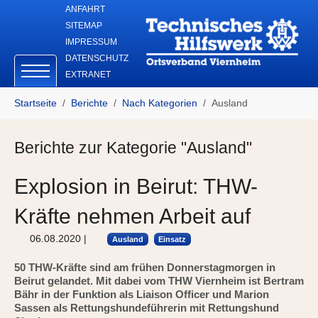
Skip to main navigation
Zum Hauptinhalt springen
Skip to page footer
ANFAHRT
SITEMAP
IMPRESSUM
DATENSCHUTZ
EXTRANET
Sie sind hier:
Startseite
Berichte
Nach Kategorien
Ausland
Berichte zur Kategorie "Ausland"
Explosion in Beirut: THW-
Kräfte nehmen Arbeit auf
06.08.2020
|
Ausland
Einsatz
50 THW-Kräfte sind am frühen Donnerstagmorgen in
Beirut gelandet. Mit dabei vom THW Viernheim ist Bertram
Bähr in der Funktion als Liaison Officer und Marion
Sassen als Rettungshundeführerin mit Rettungshund