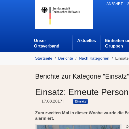
Skip to main navigation
Zum Hauptinhalt springen
Skip to page footer
ANFAHRT
Unser
Aktuelles
Einheiten u
Ortsverband
Gruppen
Sie sind hier:
Startseite
Berichte
Nach Kategorien
Einsätz
Berichte zur Kategorie "Einsatz
Einsatz: Erneute Perso
17.08.2017
|
Einsatz
Zum zweiten Mal in dieser Woche wurde die 
alarmiert.
D