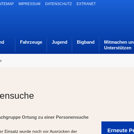
SITEMAP
IMPRESSUM
DATENSCHUTZ
EXTRANET
nd
Fahrzeuge
Jugend
Bigband
Mitmachen un
Unterstützen
e
"
nensuche
Fachgruppe Ortung zu einer Personensuche
Erneute P
er Einsatz wurde noch vor Ausrücken der