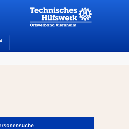
d
ersonensuche