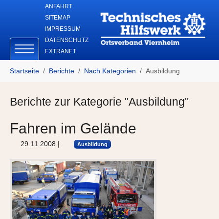
Skip to main navigation
Zum Hauptinhalt springen
Skip to page footer
ANFAHRT
SITEMAP
IMPRESSUM
DATENSCHUTZ
EXTRANET
Sie sind hier:
Startseite
Berichte
Nach Kategorien
Ausbildung
Berichte zur Kategorie "Ausbildung"
Fahren im Gelände
29.11.2008
|
Ausbildung