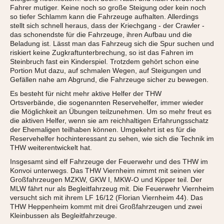
Fahrer mutiger. Keine noch so große Steigung oder kein noch
so tiefer Schlamm kann die Fahrzeuge aufhalten. Allerdings
stellt sich schnell heraus, dass der Kriechgang - der Crawler -
das schonendste für die Fahrzeuge, ihren Aufbau und die
Beladung ist. Lässt man das Fahrzeug sich die Spur suchen und
riskiert keine Zugkraftunterbrechung, so ist das Fahren im
Steinbruch fast ein Kinderspiel. Trotzdem gehört schon eine
Portion Mut dazu, auf schmalen Wegen, auf Steigungen und
Gefällen nahe am Abgrund, die Fahrzeuge sicher zu bewegen.
Es besteht für nicht mehr aktive Helfer der THW
Ortsverbände, die sogenannten Reservehelfer, immer wieder
die Möglichkeit an Übungen teilzunehmen. Um so mehr freut es
die aktiven Helfer, wenn sie am reichhaltigen Erfahrungsschatz
der Ehemaligen teilhaben können. Umgekehrt ist es für die
Reservehelfer hochinteressant zu sehen, wie sich die Technik im
THW weiterentwickelt hat.
Insgesamt sind elf Fahrzeuge der Feuerwehr und des THW im
Konvoi unterwegs. Das THW Viernheim nimmt mit seinen vier
Großfahrzeugen MZKW, GKW I, MKW-O und Kipper teil. Der
MLW fährt nur als Begleitfahrzeug mit. Die Feuerwehr Viernheim
versucht sich mit ihrem LF 16/12 (Florian Viernheim 44). Das
THW Heppenheim kommt mit drei Großfahrzeugen und zwei
Kleinbussen als Begleitfahrzeuge.