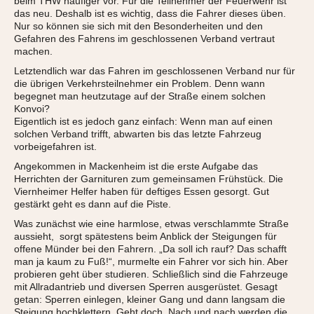
beim THW häufiger vor. Für die Teilnehmer der Feuerwehr ist
das neu. Deshalb ist es wichtig, dass die Fahrer dieses üben.
Nur so können sie sich mit den Besonderheiten und den
Gefahren des Fahrens im geschlossenen Verband vertraut
machen.
Letztendlich war das Fahren im geschlossenen Verband nur für
die übrigen Verkehrsteilnehmer ein Problem. Denn wann
begegnet man heutzutage auf der Straße einem solchen
Konvoi?
Eigentlich ist es jedoch ganz einfach: Wenn man auf einen
solchen Verband trifft, abwarten bis das letzte Fahrzeug
vorbeigefahren ist.
Angekommen in Mackenheim ist die erste Aufgabe das
Herrichten der Garnituren zum gemeinsamen Frühstück. Die
Viernheimer Helfer haben für deftiges Essen gesorgt. Gut
gestärkt geht es dann auf die Piste.
Was zunächst wie eine harmlose, etwas verschlammte Straße
aussieht, sorgt spätestens beim Anblick der Steigungen für
offene Münder bei den Fahrern. „Da soll ich rauf? Das schafft
man ja kaum zu Fuß!“, murmelte ein Fahrer vor sich hin. Aber
probieren geht über studieren. Schließlich sind die Fahrzeuge
mit Allradantrieb und diversen Sperren ausgerüstet. Gesagt
getan: Sperren einlegen, kleiner Gang und dann langsam die
Steigung hochklettern. Geht doch. Nach und nach werden die