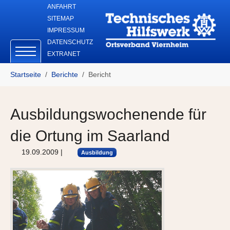
Skip to main navigation
Zum Hauptinhalt springen
Skip to page footer
ANFAHRT
SITEMAP
IMPRESSUM
DATENSCHUTZ
EXTRANET
Sie sind hier:
Startseite
Berichte
Bericht
Ausbildungswochenende für
die Ortung im Saarland
19.09.2009
|
Ausbildung