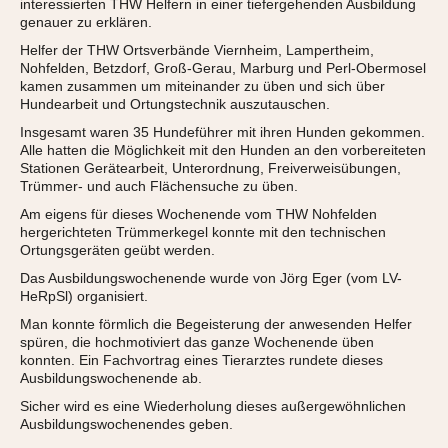
interessierten THW Helfern in einer tiefergehenden Ausbildung
genauer zu erklären.
Helfer der THW Ortsverbände Viernheim, Lampertheim,
Nohfelden, Betzdorf, Groß-Gerau, Marburg und Perl-Obermosel
kamen zusammen um miteinander zu üben und sich über
Hundearbeit und Ortungstechnik auszutauschen.
Insgesamt waren 35 Hundeführer mit ihren Hunden gekommen.
Alle hatten die Möglichkeit mit den Hunden an den vorbereiteten
Stationen Gerätearbeit, Unterordnung, Freiverweisübungen,
Trümmer- und auch Flächensuche zu üben.
Am eigens für dieses Wochenende vom THW Nohfelden
hergerichteten Trümmerkegel konnte mit den technischen
Ortungsgeräten geübt werden.
Das Ausbildungswochenende wurde von Jörg Eger (vom LV-
HeRpSl) organisiert.
Man konnte förmlich die Begeisterung der anwesenden Helfer
spüren, die hochmotiviert das ganze Wochenende üben
konnten. Ein Fachvortrag eines Tierarztes rundete dieses
Ausbildungswochenende ab.
Sicher wird es eine Wiederholung dieses außergewöhnlichen
Ausbildungswochenendes geben.